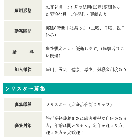
A.正社員：3ヶ月の試用(試雇)期間あり
雇用形態
B.契約社員：1年契約・更新あり
実働8時間＋残業あり（土曜、日曜、祝日
勤務時間
休み）
当社規定により優遇します。(経験者さら
給 与
に優遇)
加入保険
雇用、労災、健康、厚生、退職金制度あり
ソリスター募集
募集職種
ソリスター（完全歩合制スタッフ）
旅行業経験者または顧客獲得に自信のある
募集対象
方。年齢は問いません。定年を迎える方、
迎えた方も大歓迎！